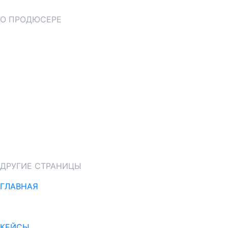
О ПРОДЮСЕРЕ
Многие ТОПовые эксперты, консультанты и
предприниматели тратят существенные средства на
привлечение клиентов и организацию продаж в соц
сетях. Я помогаю им органически создавать клиентов
и продавать на высокие чеки с помощью методик
social selling
С моей помощью компании и предприниматели
получают лояльную аудиторию и рост числа продаж
их услуг и программ
ДРУГИЕ СТРАНИЦЫ
ГЛАВНАЯ
О ПРОДЮСЕРЕ
КЕЙСЫ