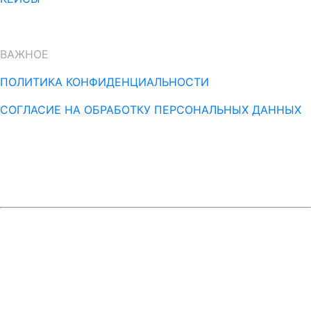
БЛОГ
ВАЖНОЕ
ПОЛИТИКА КОНФИДЕНЦИАЛЬНОСТИ
СОГЛАСИЕ НА ОБРАБОТКУ ПЕРСОНАЛЬНЫХ ДАННЫХ
ИП МОКЕЕВ ВЛАДИМИР ВЛАДИМИРОВИЧ
ИНН 370222119779,
ОГРНИП 314370224500042,
E-mail: info@vladmokeev.com